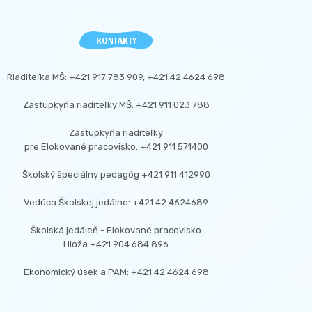
KONTAKTY
Riaditeľka MŠ: +421 917 783 909, +421 42 4624 698
Zástupkyňa riaditeľky MŠ: +421 911 023 788
Zástupkyňa riaditeľky
pre Elokované pracovisko: +421 911 571400
Školský špeciálny pedagóg +421 911 412990
Vedúca Školskej jedálne: +421 42 4624689
Školská jedáleň - Elokované pracovisko
Hloža +421 904 684 896
Ekonomický úsek a PAM: +421 42 4624 698