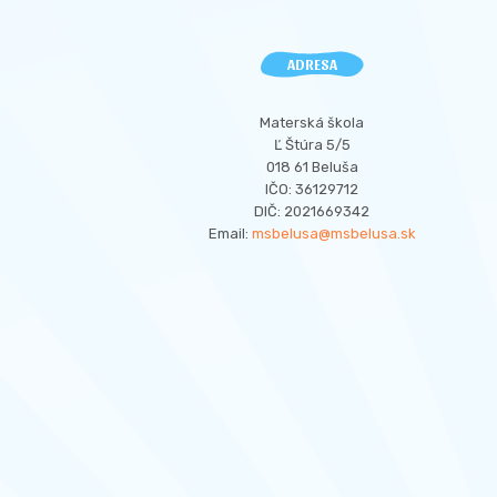
ADRESA
Materská škola
Ľ Štúra 5/5
018 61 Beluša
IČO: 36129712
DIČ: 2021669342
Email:
msbelusa@msbelusa.sk