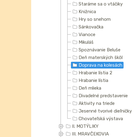
Staráme sa o vtáčiky
Knižnica
Hry so snehom
Sánkovačka
Vianoce
Mikuláš
Spoznávanie Beluše
Deň materských škôl
Doprava na kolesách
Hrabanie lístia 2
Hrabanie lístia
Deň mlieka
Divadelné predstavenie
Aktivity na triede
Jesenné tvorivé dieľničky
Chovateľská výstava
II. MOTÝLIKY
III. MRAVČEKOVIA