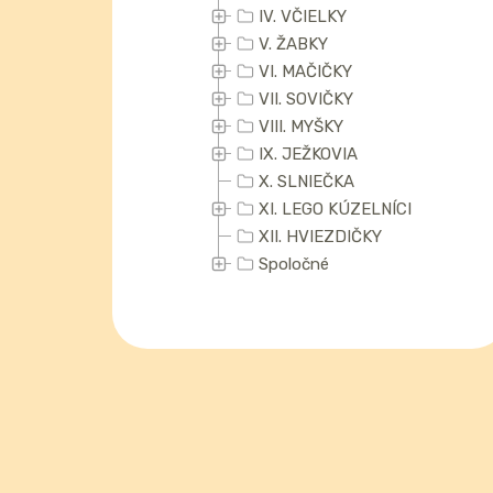
IV. VČIELKY
V. ŽABKY
VI. MAČIČKY
VII. SOVIČKY
VIII. MYŠKY
IX. JEŽKOVIA
X. SLNIEČKA
XI. LEGO KÚZELNÍCI
XII. HVIEZDIČKY
Spoločné