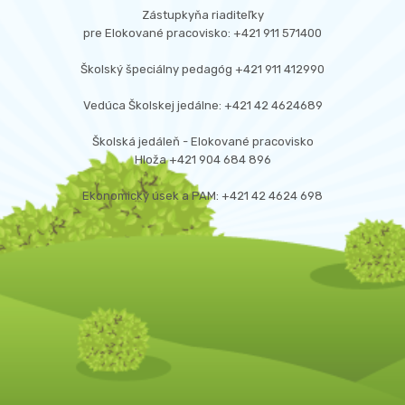
Zástupkyňa riaditeľky
pre Elokované pracovisko: +421 911 571400
Školský špeciálny pedagóg +421 911 412990
Vedúca Školskej jedálne: +421 42 4624689
Školská jedáleň - Elokované pracovisko
Hloža +421 904 684 896
Ekonomický úsek a PAM: +421 42 4624 698