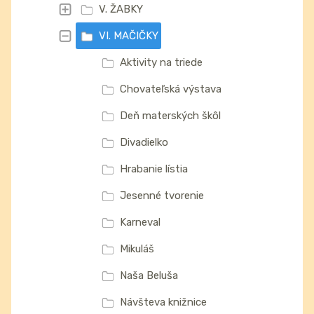
V. ŽABKY
VI. MAČIČKY
Aktivity na triede
Chovateľská výstava
Deň materských škôl
Divadielko
Hrabanie lístia
Jesenné tvorenie
Karneval
Mikuláš
Naša Beluša
Návšteva knižnice