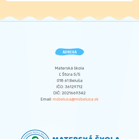
ADRESA
Materská škola
Ľ Štúra 5/5
018 61 Beluša
IČO: 36129712
DIČ: 2021669342
Email:
msbelusa@msbelusa.sk